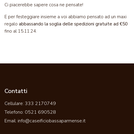
Ci piacerebbe sapere cosa ne pensate!
E per festeggiare insieme a voi abbiamo pensato ad un maxi
regalo
abbassando la soglia delle spedizioni gratuite ad €50
fino al 15.11.24.
Contatti
Cellulare:
333 2170749
Telefono:
0521 690528
Email:
info@caseificiobassaparmense.it