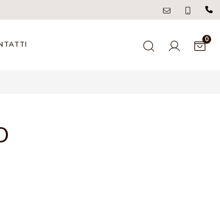
0
NTATTI
O