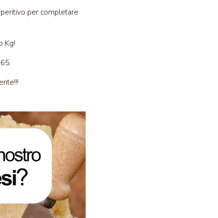
aperitivo per completare
o Kg!
 65.
nte!!!