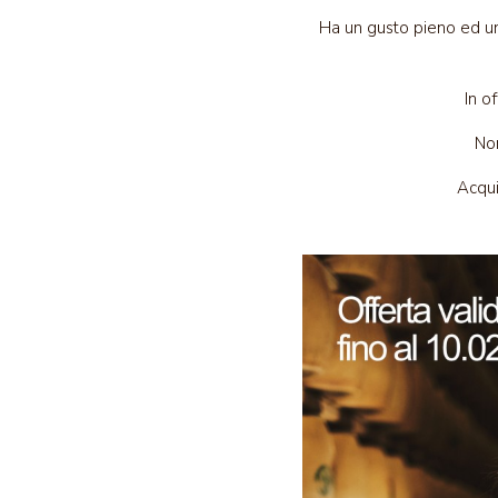
Ha un gusto pieno ed un
In o
Non
Acqui