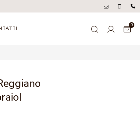
0
NTATTI
 Reggiano
raio!