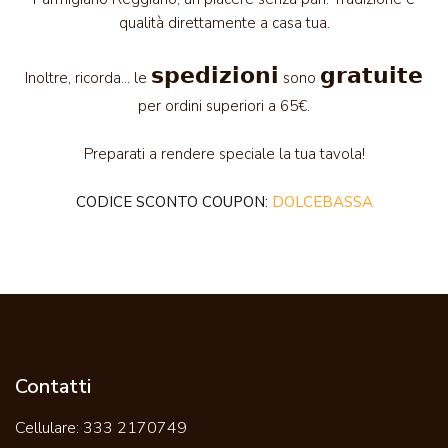
qualità direttamente a casa tua.
𝘀𝗽𝗲𝗱𝗶𝘇𝗶𝗼𝗻𝗶
𝗴𝗿𝗮𝘁𝘂𝗶𝘁𝗲
Inoltre, ricorda... le
sono
per ordini superiori a 65€.
Preparati a rendere speciale la tua tavola!
CODICE SCONTO COUPON:
DOLCEBASSA
Contatti
Cellulare:
333 2170749